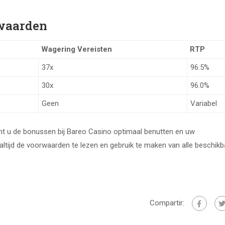
rwaarden
Wagering Vereisten
RTP
37x
96.5%
30x
96.0%
Geen
Variabel
nt u de bonussen bij Bareo Casino optimaal benutten en uw
ltijd de voorwaarden te lezen en gebruik te maken van alle beschikb
Compartir: