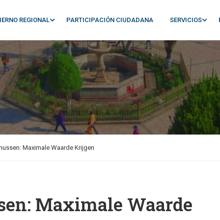
IERNO REGIONAL
PARTICIPACIÓN CIUDADANA
SERVICIOS
nussen: Maximale Waarde Krijgen
ssen: Maximale Waarde