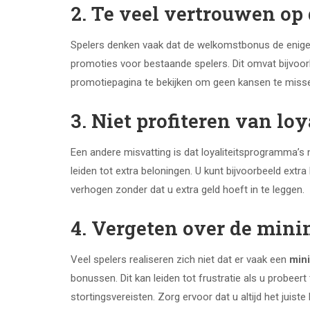
2. Te veel vertrouwen o
Spelers denken vaak dat de welkomstbonus de enige be
promoties voor bestaande spelers. Dit omvat bijvoorb
promotiepagina te bekijken om geen kansen te miss
3. Niet profiteren van lo
Een andere misvatting is dat loyaliteitsprogramma’s 
leiden tot extra beloningen. U kunt bijvoorbeeld extr
verhogen zonder dat u extra geld hoeft in te leggen.
4. Vergeten over de mini
Veel spelers realiseren zich niet dat er vaak een
mini
bonussen. Dit kan leiden tot frustratie als u probeer
stortingsvereisten. Zorg ervoor dat u altijd het juiste