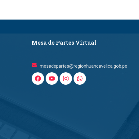
Mesa de Partes Virtual
mesadepartes@regionhuancavelica.gob.pe