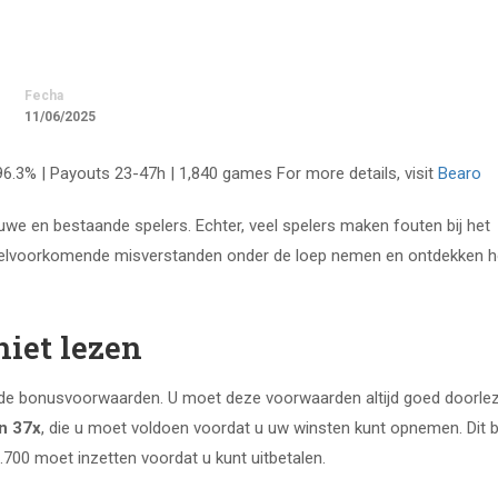
Fecha
11/06/2025
6.3% | Payouts 23-47h | 1,840 games For more details, visit
Bearo
uwe en bestaande spelers. Echter, veel spelers maken fouten bij het
veelvoorkomende misverstanden onder de loep nemen en ontdekken h
iet lezen
 de bonusvoorwaarden. U moet deze voorwaarden altijd goed doorle
n 37x
, die u moet voldoen voordat u uw winsten kunt opnemen. Dit 
.700 moet inzetten voordat u kunt uitbetalen.