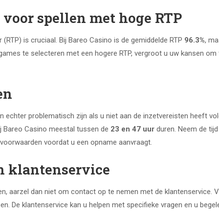
 voor spellen met hoge RTP
 (RTP) is cruciaal. Bij Bareo Casino is de gemiddelde RTP
96.3%
, ma
games te selecteren met een hogere RTP, vergroot u uw kansen om 
en
 echter problematisch zijn als u niet aan de inzetvereisten heeft vo
bij Bareo Casino meestal tussen de
23 en 47 uur
duren. Neem de tij
usvoorwaarden voordat u een opname aanvraagt.
n klantenservice
n, aarzel dan niet om contact op te nemen met de klantenservice. V
n. De klantenservice kan u helpen met specifieke vragen en u begele