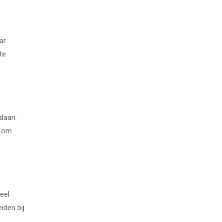
ar
te
ldaan.
d om
eel
iden bij