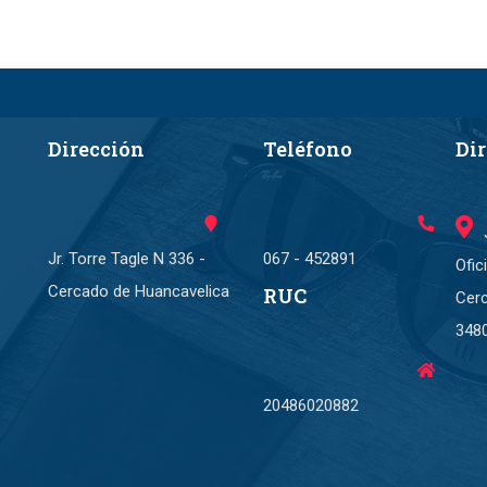
Dirección
Teléfono
Di
Jr. Torre Tagle N 336 -
067 - 452891
Ofic
Cercado de Huancavelica
RUC
Cer
348
20486020882