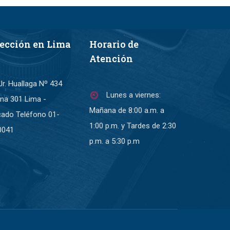
rección en Lima
Horario de
Atención
Jr. Huallaga Nº 434
Lunes a viernes:
ina 301 Lima -
Mañana de 8:00 a.m. a
cado Teléfono 01-
1:00 p.m. y Tardes de 2:30
0041
p.m. a 5:30 p.m