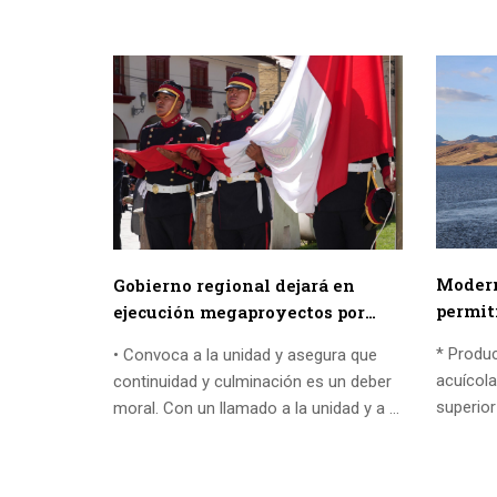
Modern
Gobierno regional dejará en
permit
ejecución megaproyectos por
produc
más de 1,500 millones para que
* Produc
• Convoca a la unidad y asegura que
Choclo
próxima gestión termine
acuícol
continuidad y culminación es un deber
superior
moral. Con un llamado a la unidad y a la
PROCOMP
continuidad...
Huancave