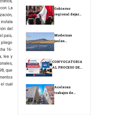
rática,
 con La
Gobierno
regional dejará
zación,
en ejecución
instala
megaproyectos
ión del
por más de
Modernas
l país,
1,500 millones
jaulas
 pliego
para que
metálicas
próxima
cha 16-
permitirán
gestión
, lea y
duplicar la
termine
CONVOCATORIA
nales,
producción de
AL PROCESO DE
trucha en
98, que
SELECCIÓN DE
Choclococha
amentos
LA ENTIDAD
el cual
PRIVADA
Aceleran
SUPERVISORA
trabajos de
acabados
interiores y
exteriores en