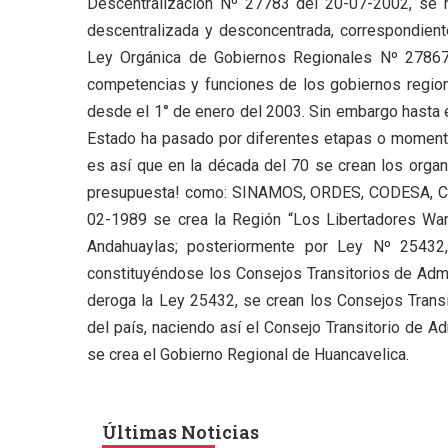
Descentralización Nº 27783 del 20-07-2002, se r
descentralizada y desconcentrada, correspondient
Ley Orgánica de Gobiernos Regionales Nº 27867, 
competencias y funciones de los gobiernos region
desde el 1° de enero del 2003. Sin embargo hasta e
Estado ha pasado por diferentes etapas o momentos
es así que en la década del 70 se crean los organ
presupuesta! como: SINAMOS, ORDES, CODESA, CO
02-1989 se crea la Región “Los Libertadores War
Andahuaylas; posteriormente por Ley Nº 25432
constituyéndose los Consejos Transitorios de Adm
deroga la Ley 25432, se crean los Consejos Trans
del país, naciendo así el Consejo Transitorio de A
se crea el Gobierno Regional de Huancavelica.
Últimas Noticias