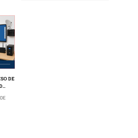
nuevo Hospital
de Pampas
SO DE
D
 DE
D
 29230