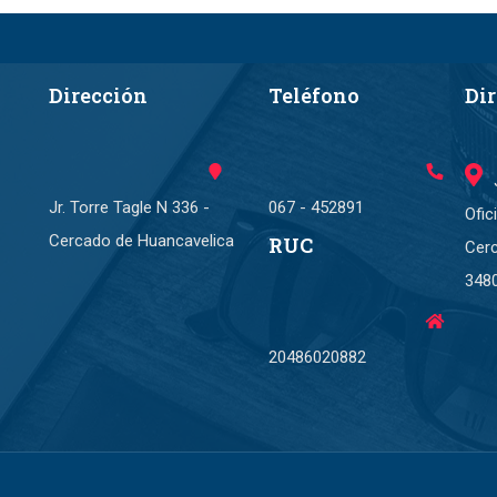
Y REGLAMENTO DE LA...
Dirección
Teléfono
Di
Jr. Torre Tagle N 336 -
067 - 452891
Ofic
Cercado de Huancavelica
RUC
Cer
348
20486020882