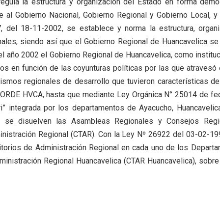
egula la estructura y organización del Estado en forma democ
e al Gobierno Nacional, Gobierno Regional y Gobierno Local, y
del 18-11-2002, se establece y norma la estructura, organi
ales, siendo así que el Gobierno Regional de Huancavelica se 
l año 2002 el Gobierno Regional de Huancavelica, como instituc
 en función de las coyunturas políticas por las que atravesó e
ismos regionales de desarrollo que tuvieron características de
RDE HVCA, hasta que mediante Ley Orgánica N° 25014 de fe
i” integrada por los departamentos de Ayacucho, Huancavelica
, se disuelven las Asambleas Regionales y Consejos Regio
inistración Regional (CTAR). Con la Ley Nº 26922 del 03-02-19
itorios de Administración Regional en cada uno de los Depart
dministración Regional Huancavelica (CTAR Huancavelica), sobre 