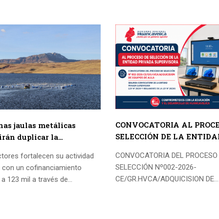
CONVOCATORIA AL PROCE
as jaulas metálicas
SELECCIÓN DE LA ENTIDA
irán duplicar la
PRIVADA SUPERVISORA
ción de trucha en
CONVOCATORIA DEL PROCESO
tores fortalecen su actividad
cocha
SELECCIÓN Nº002-2026-
a con un cofinanciamiento
CE/GR.HVCA/ADQUICISION DE
 a 123 mil a través de
EQUIPOS DE AULA – SEGUNDA
ITE. El Gobierno Regional de
CONVOCATORIA DE LA ENTIDA
lica, a través de...
PRIVADA SUPERVISORA (LEY Nº