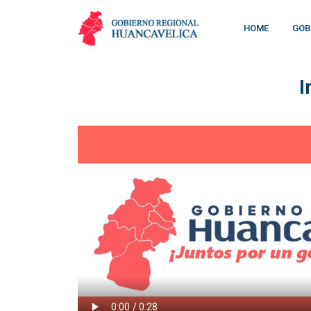
HOME
GOB
I