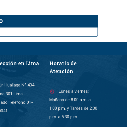
o
rección en Lima
Horario de
Atención
Jr. Huallaga Nº 434
Lunes a viernes:
ina 301 Lima -
Mañana de 8:00 a.m. a
cado Teléfono 01-
1:00 p.m. y Tardes de 2:30
0041
p.m. a 5:30 p.m