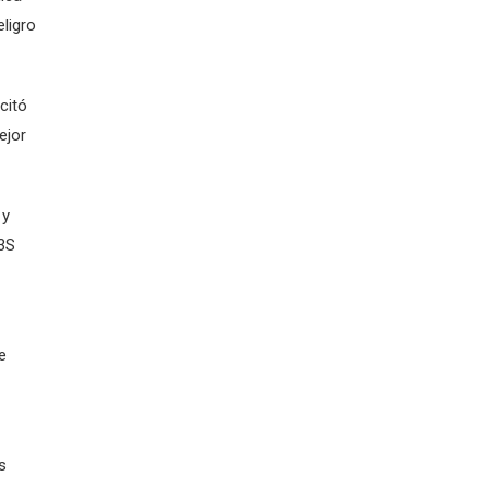
ligro
citó
ejor
 y
-3S
e
s