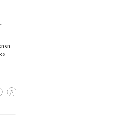
4-
ron en
los