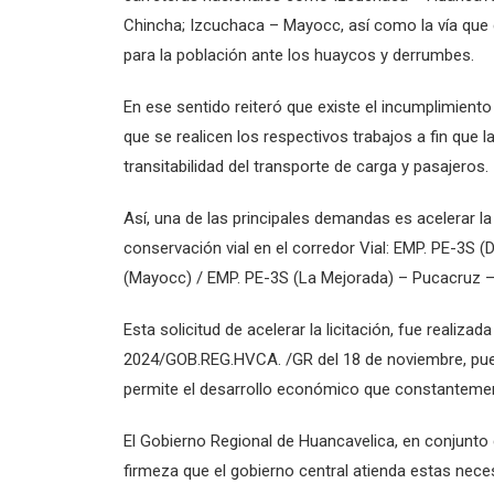
Chincha; Izcuchaca – Mayocc, así como la vía que
para la población ante los huaycos y derrumbes.
En ese sentido reiteró que existe el incumplimiento
que se realicen los respectivos trabajos a fin que 
transitabilidad del transporte de carga y pasajeros.
Así, una de las principales demandas es acelerar la 
conservación vial en el corredor Vial: EMP. PE-3S
(Mayocc) / EMP. PE-3S (La Mejorada) – Pucacruz 
Esta solicitud de acelerar la licitación, fue realiz
2024/GOB.REG.HVCA. /GR del 18 de noviembre, puest
permite el desarrollo económico que constantement
El Gobierno Regional de Huancavelica, en conjunto 
firmeza que el gobierno central atienda estas nece