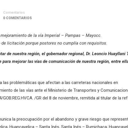
Comentarios
0 COMENTARIOS
del mejoramiento de la vía Imperial – Pampas – Mayocc.
 de licitación porque postores no cumplía con requisitos.
ar de nuestra región, el gobernador regional, Dr. Leoncio Huayllani 
 para mejorar las vías de comunicación de nuestra región, entre ella
da las problemáticas que afectan a las carreteras nacionales en
ramiento de las vías ante el Ministerio de Transportes y Comunicacio
/GOB.REG.HVCA. /GR del 8 de noviembre, remitida al titular de la ref
unica la preocupación por el abandono y grave riesgo que represen
ica; Huancavelica – Santa Inés, Santa Inés – Rumichaca; Huancavel