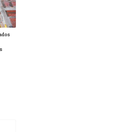
bados
s