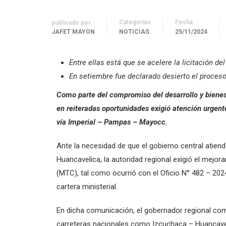
Categorías
Fecha
publicado por
JAFET MAYON
NOTICIAS
25/11/2024
Entre ellas está que se acelere la licitación 
En setiembre fue declarado desierto el proceso
Como parte del compromiso del desarrollo y bienest
en reiteradas oportunidades exigió atención urgente
vía Imperial – Pampas – Mayocc.
Ante la necesidad de que el gobierno central atien
Huancavelica, la autoridad regional exigió el mejo
(MTC), tal como ocurrió con el Oficio N° 482 – 2024
cartera ministerial.
En dicha comunicación, el gobernador regional com
carreteras nacionales como Izcuchaca – Huancavel