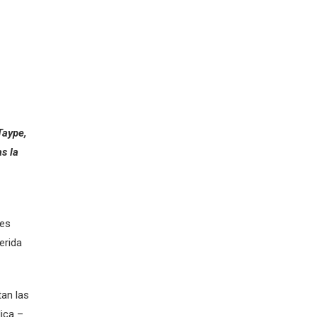
Taype,
s la
nes
erida
tan las
ica –