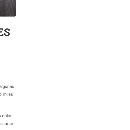
ES
 algunas
ó miles
s colas
bicarse