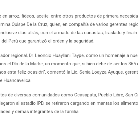
en arroz, fideos, aceite, entre otros productos de primera necesida
urnina Quispe De la Cruz, quien, en compañía de varios gerentes regi
clusive días atrás, con el armado de las canastas, traslado y final
 del Perú que garantizó el orden y la seguridad.
dor regional, Dr. Leoncio Huayllani Taype, como un homenaje a nue
s el Día de la Madre, un momento que, si bien debe de ser los 365 d
esta feliz ocasión”, comentó la Lic. Senia Loayza Ayuque, geren
de Huancavelica.
tes de diversas comunidades como Ccasapata, Pueblo Libre, San Cr
llegaron al estadio IPD, se retiraron cargando en mantas los aliment
ades y demás integrantes de la familia.