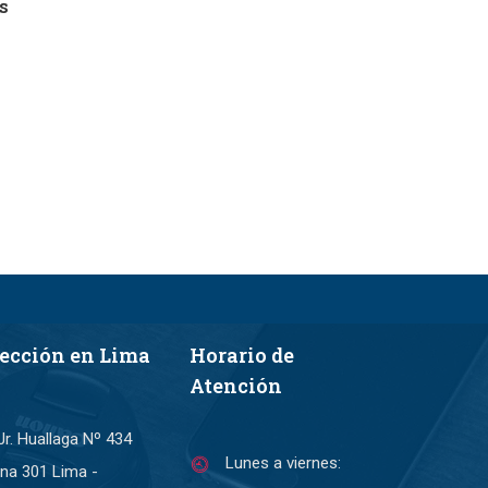
s
rección en Lima
Horario de
Atención
Jr. Huallaga Nº 434
Lunes a viernes:
ina 301 Lima -