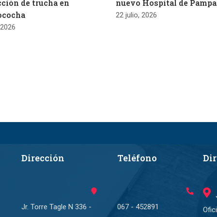
ción de trucha en
nuevo Hospital de Pampa
ococha
22 julio, 2026
, 2026
Dirección
Teléfono
Di
Jr. Torre Tagle N 336 -
067 - 452891
Ofic