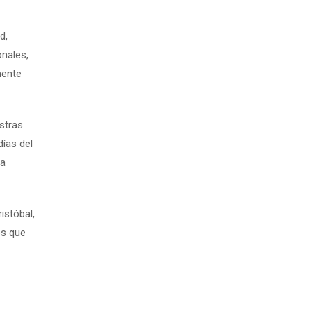
d,
onales,
mente
stras
ías del
ta
istóbal,
os que