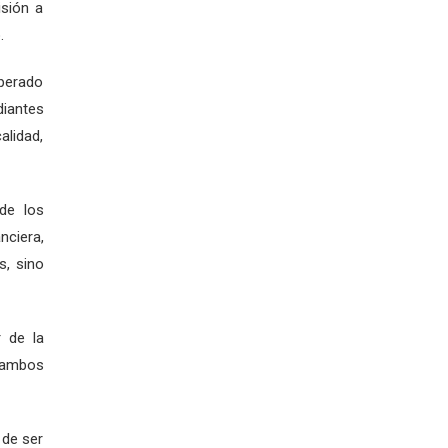
isión a
.
uperado
diantes
alidad,
 de los
nciera,
s, sino
r de la
e ambos
 de ser