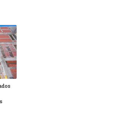
bados
s