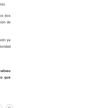
nto.
los dos
ción de
ión ya
toridad
ativas
io que