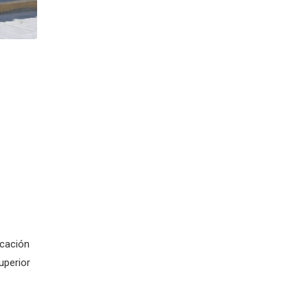
ucación
uperior