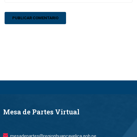
Mesa de Partes Virtual
mesadepartes@regionhuancavelica.gob.pe